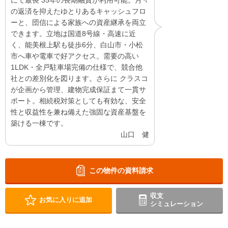
にて最長 35年の長期融資が利用可能。月々
の返済を抑えたゆとりあるキャッシュフロ
ーと、団信による家族への資産継承を両立
できます。立地は国道8号線・高速に近
く、能美根上駅も徒歩6分、白山市・小松
市へ車や電車で好アクセス。需要の高い
1LDK・全戸駐車場完備の仕様で、競合他
社との差別化を図ります。さらに クラスコ
が企画から管理、建物完成保証まて一貫サ
ポート。相続税対策としても有効な、安全
性と収益性を兼ね備えた強固な資産基盤を
築ける一棟です。
山口 健
この物件の資料請求
収支
お気に入りに追加
シミュレーション