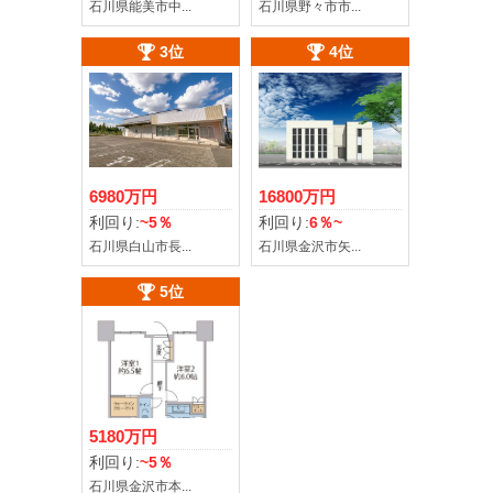
石川県能美市中...
石川県野々市市...
3位
4位
6980万円
16800万円
利回り:
~5％
利回り:
6％~
石川県白山市長...
石川県金沢市矢...
5位
5180万円
利回り:
~5％
石川県金沢市本...