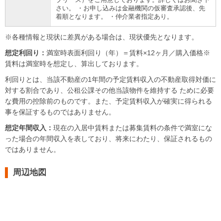
ブリース）をご用意しております。詳しくはお聞き下
さい。 ・お申し込みは金融機関の仮審査承認後、先
着順となります。 ・仲介業者指定あり。
※各種情報と現状に差異がある場合は、現状優先となります。
想定利回り：
満室時表面利回り（年）＝賃料×12ヶ月／購入価格※
賃料は満室時を想定し、算出しております。
利回りとは、当該不動産の1年間の予定賃料収入の不動産取得対価に
対する割合であり、公租公課その他当該物件を維持する ために必要
な費用の控除前のものです。また、予定賃料収入が確実に得られる
事を保証するものではありません。
想定年間収入：
現在の入居中賃料または募集賃料の条件で満室にな
った場合の年間収入を表しており、将来にわたり、保証されるもの
ではありません。
周辺地図