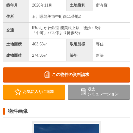
築年月
2026年11月
土地権利
所有権
住所
石川県能美市中町酉11番地2
IRいしかわ鉄道 能美根上駅 - 徒歩：6分
交通
「中町」バス停より徒歩3分
土地面積
403.53㎡
取引態様
専任
建物面積
274.36㎡
築年
新築
この物件の資料請求
収支
お気に入りに追加
シミュレーション
物件画像