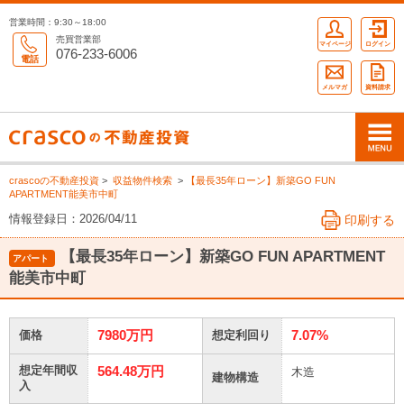
営業時間：9:30～18:00
売買営業部
マイページ
ログイン
076-233-6006
電話
メルマガ
資料請求
crascoの不動産投資
>
収益物件検索
>
【最長35年ローン】新築GO FUN
APARTMENT能美市中町
情報登録日：2026/04/11
印刷する
【最長35年ローン】新築GO FUN APARTMENT
アパート
能美市中町
7980万円
7.07%
価格
想定利回り
564.48万円
想定年間収
木造
建物構造
入