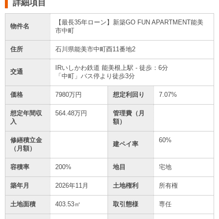
詳細項目
【最長35年ローン】新築GO FUN APARTMENT能美
物件名
市中町
住所
石川県能美市中町酉11番地2
IRいしかわ鉄道 能美根上駅 - 徒歩：6分
交通
「中町」バス停より徒歩3分
価格
7980万円
想定利回り
7.07%
想定年間収
564.48万円
管理費（月
入
額）
修繕積立金
60%
建ペイ率
（月額）
容積率
200%
地目
宅地
築年月
2026年11月
土地権利
所有権
土地面積
403.53㎡
取引態様
専任