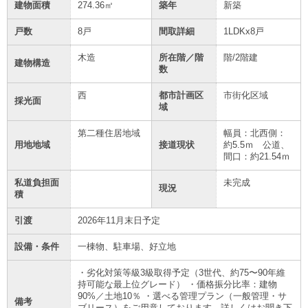
建物面積
274.36㎡
築年
新築
戸数
8戸
間取詳細
1LDKx8戸
木造
所在階／階
階/2階建
建物構造
数
西
都市計画区
市街化区域
採光面
域
第二種住居地域
幅員：北西側：
用地地域
接道現状
約5.5ｍ 公道、
間口：約21.54ｍ
私道負担面
未完成
現況
積
引渡
2026年11月末日予定
設備・条件
一棟物、駐車場、好立地
・劣化対策等級3級取得予定（3世代、約75〜90年維
持可能な最上位グレード） ・価格振分比率：建物
90%／土地10％ ・選べる管理プラン（一般管理・サ
備考